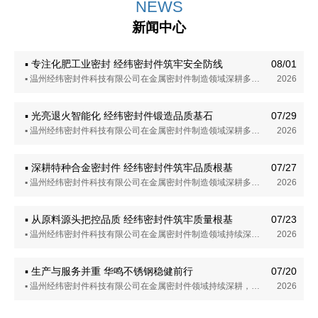
NEWS
新闻中心
▪ 专注化肥工业密封 经纬密封件筑牢安全防线
08/01
▪ 温州经纬密封件科技有限公司在金属密封件制造领域深耕多年，其在化肥工业用密封产品方向上的探索与实践，折射出这家企业对产品品质与产业需求的务实态度。公司主营金属环垫及全系列环垫产品，主要配套平板闸阀、采油树、管道法兰、井口装置、石化及采油机械配件等设备，可提供多种不同材质，产品广泛应用于石油、化工、化肥、石化、高温、高压、高腐蚀等工况环境。本文从化肥工业对密封件的需求及企业实践等角度，呈现经纬密封件在该领域的务实探索与稳步发展。
2026
▪ 光亮退火智能化 经纬密封件锻造品质基石
07/29
▪ 温州经纬密封件科技有限公司在金属密封件制造领域深耕多年，其在光亮退火与智能化制造方向上的持续探索与实践，折射出这家企业对产品品质与技术升级的务实态度。公司主营金属环垫等密封件产品，可提供多种特种合金材质方案，产品在核电装备、石油化工、海洋工程等领域获得广泛应用。本文从光亮退火的技术内涵及企业智能化实践等角度，呈现经纬密封件在该领域的务实探索与稳步发展。
2026
▪ 深耕特种合金密封件 经纬密封件筑牢品质根基
07/27
▪ 温州经纬密封件科技有限公司在金属密封件制造领域深耕多年，其在特种合金材料方向的探索与实践，折射出这家企业对产品品质与技术创新的务实态度。公司主营金属环垫等密封件产品，可提供多种特种合金材质方案，在石油化工、核电装备、海洋工程等领域获得广泛应用。本文从特种合金材料的技术内涵及企业实践等角度，呈现经纬密封件在该领域的务实探索与稳步发展。
2026
▪ 从原料源头把控品质 经纬密封件筑牢质量根基
07/23
▪ 温州经纬密封件科技有限公司在金属密封件制造领域持续深耕，其在原料进厂管控方向上的持续探索与实践，折射出这家企业对“品质从源头抓起”这一理念的务实态度。公司位于温州经济技术开发区，主营金属环垫等密封件产品，配套平板闸阀、采油树、管道法兰、井口装置等工业设备，在石油化工、油气开采、电力能源等领域获得应用。本文从原料管控的技术内涵及企业实践等角度，呈现经纬密封件在该领域的务实探索与稳步发展。
2026
▪ 生产与服务并重 华鸣不锈钢稳健前行
07/20
▪ 温州经纬密封件科技有限公司在金属密封件领域持续深耕，其在生产制造与客户服务方向上的持续探索，折射出这家企业对产品品质与服务理念的务实态度。公司位于温州经济技术开发区，主营金属环垫等密封件产品，配套平板闸阀、采油树、管道法兰、井口装置等工业设备，在石油化工、采油机械、管道连接等领域获得应用。本文从生产体系的构建及服务理念的实践等角度，呈现经纬密封件在该领域的务实探索与稳步发展。
2026