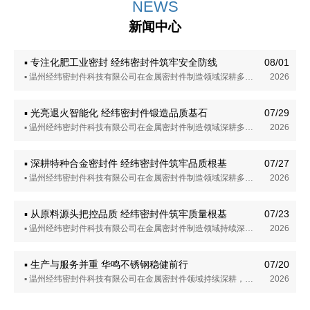
NEWS
新闻中心
▪ 专注化肥工业密封 经纬密封件筑牢安全防线
08/01
▪ 温州经纬密封件科技有限公司在金属密封件制造领域深耕多年，其在化肥工业用密封产品方向上的探索与实践，折射出这家企业对产品品质与产业需求的务实态度。公司主营金属环垫及全系列环垫产品，主要配套平板闸阀、采油树、管道法兰、井口装置、石化及采油机械配件等设备，可提供多种不同材质，产品广泛应用于石油、化工、化肥、石化、高温、高压、高腐蚀等工况环境。本文从化肥工业对密封件的需求及企业实践等角度，呈现经纬密封件在该领域的务实探索与稳步发展。
2026
▪ 光亮退火智能化 经纬密封件锻造品质基石
07/29
▪ 温州经纬密封件科技有限公司在金属密封件制造领域深耕多年，其在光亮退火与智能化制造方向上的持续探索与实践，折射出这家企业对产品品质与技术升级的务实态度。公司主营金属环垫等密封件产品，可提供多种特种合金材质方案，产品在核电装备、石油化工、海洋工程等领域获得广泛应用。本文从光亮退火的技术内涵及企业智能化实践等角度，呈现经纬密封件在该领域的务实探索与稳步发展。
2026
▪ 深耕特种合金密封件 经纬密封件筑牢品质根基
07/27
▪ 温州经纬密封件科技有限公司在金属密封件制造领域深耕多年，其在特种合金材料方向的探索与实践，折射出这家企业对产品品质与技术创新的务实态度。公司主营金属环垫等密封件产品，可提供多种特种合金材质方案，在石油化工、核电装备、海洋工程等领域获得广泛应用。本文从特种合金材料的技术内涵及企业实践等角度，呈现经纬密封件在该领域的务实探索与稳步发展。
2026
▪ 从原料源头把控品质 经纬密封件筑牢质量根基
07/23
▪ 温州经纬密封件科技有限公司在金属密封件制造领域持续深耕，其在原料进厂管控方向上的持续探索与实践，折射出这家企业对“品质从源头抓起”这一理念的务实态度。公司位于温州经济技术开发区，主营金属环垫等密封件产品，配套平板闸阀、采油树、管道法兰、井口装置等工业设备，在石油化工、油气开采、电力能源等领域获得应用。本文从原料管控的技术内涵及企业实践等角度，呈现经纬密封件在该领域的务实探索与稳步发展。
2026
▪ 生产与服务并重 华鸣不锈钢稳健前行
07/20
▪ 温州经纬密封件科技有限公司在金属密封件领域持续深耕，其在生产制造与客户服务方向上的持续探索，折射出这家企业对产品品质与服务理念的务实态度。公司位于温州经济技术开发区，主营金属环垫等密封件产品，配套平板闸阀、采油树、管道法兰、井口装置等工业设备，在石油化工、采油机械、管道连接等领域获得应用。本文从生产体系的构建及服务理念的实践等角度，呈现经纬密封件在该领域的务实探索与稳步发展。
2026